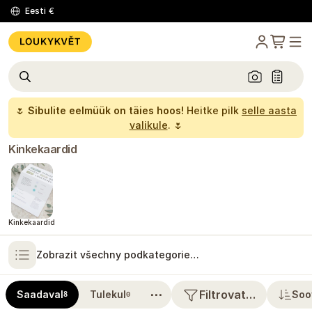
Eesti
€
🌷
Sibulite eelmüük on täies hoos!
Heitke pilk
selle aasta
valikule
. 🌷
Kinkekaardid
Kinkekaardid
Zobrazit všechny podkategorie…
⋯
Filtrovat…
Saadaval
Tulekul
Soo
8
0