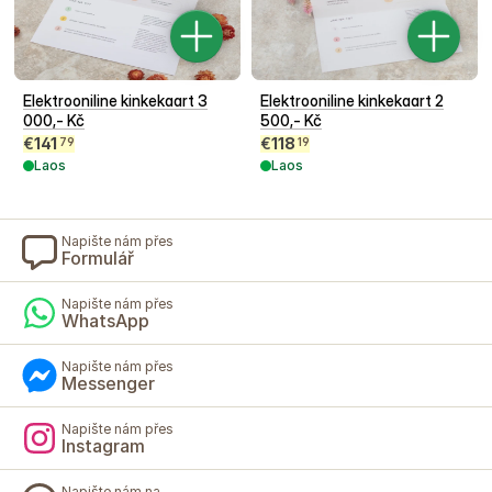
Elektrooniline kinkekaart 3
Elektrooniline kinkekaart 2
000,- Kč
500,- Kč
€
141
€
118
79
19
Laos
Laos
Napište nám přes
Formulář
Napište nám přes
WhatsApp
Napište nám přes
Messenger
Napište nám přes
Instagram
Napište nám na