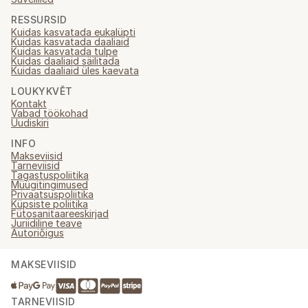
RESSURSID
Kuidas kasvatada eukalüpti
Kuidas kasvatada daaliaid
Kuidas kasvatada tulpe
Kuidas daaliaid säilitada
Kuidas daaliaid üles kaevata
LOUKYKVĚT
Kontakt
Vabad töökohad
Uudiskiri
INFO
Makseviisid
Tarneviisid
Tagastuspoliitika
Müügitingimused
Privaatsuspoliitika
Küpsiste poliitika
Fütosanitaareeskirjad
Juriidiline teave
Autoriõigus
MAKSEVIISID
TARNEVIISID