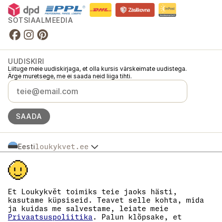
SOTSIAALMEEDIA
UUDISKIRI
Liituge meie uudiskirjaga, et olla kursis värskeimate uudistega.
Ärge muretsege, me ei saada neid liiga tihti.
SAADA
Eesti
loukykvet.ee
Česko
© 2016 →
2026
Loukykvět s.r.o.
Slovensko
Loukykvět s.r.o. on registreeritud Praha linnakohtu äriregistris (osa C,
Polska
toimik 268616).
Österreich
Osaleme EKO-KOM süsteemis registrinumbriga EKF00180493.
Et Loukykvět toimiks teie jaoks hästi,
Deutschland
Kasutame taimepasside väljastamiseks registreerimisnumbrit 0636.
kasutame küpsiseid. Teavet selle kohta, mida
Meie registrikood on 05663687, käibemaksukohustuslase number on
France
ja kuidas me salvestame, leiate meie
CZ05663687.
België
Privaatsuspoliitika
. Palun klõpsake, et
Andmekasti ID on eng827q.