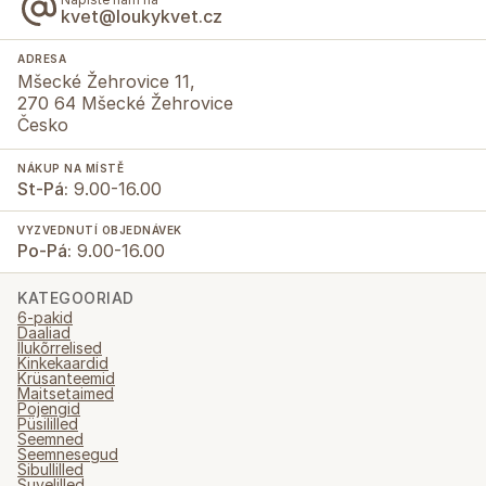
kvet@loukykvet.cz
ADRESA
Mšecké Žehrovice 11,
270 64 Mšecké Žehrovice
Česko
NÁKUP NA MÍSTĚ
St-Pá:
9.00-16.00
VYZVEDNUTÍ OBJEDNÁVEK
Po-Pá:
9.00-16.00
KATEGOORIAD
6-pakid
Daaliad
Ilukõrrelised
Kinkekaardid
Krüsanteemid
Maitsetaimed
Pojengid
Püsililled
Seemned
Seemnesegud
Sibullilled
Suvelilled