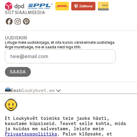
SOTSIAALMEEDIA
UUDISKIRI
Liituge meie uudiskirjaga, et olla kursis värskeimate uudistega.
Ärge muretsege, me ei saada neid liiga tihti.
SAADA
Eesti
loukykvet.ee
Česko
© 2016 →
2026
Loukykvět s.r.o.
Slovensko
Loukykvět s.r.o. on registreeritud Praha linnakohtu äriregistris (osa C,
Polska
toimik 268616).
Österreich
Osaleme EKO-KOM süsteemis registrinumbriga EKF00180493.
Et Loukykvět toimiks teie jaoks hästi,
Deutschland
Kasutame taimepasside väljastamiseks registreerimisnumbrit 0636.
kasutame küpsiseid. Teavet selle kohta, mida
Meie registrikood on 05663687, käibemaksukohustuslase number on
France
ja kuidas me salvestame, leiate meie
CZ05663687.
België
Privaatsuspoliitika
. Palun klõpsake, et
Andmekasti ID on eng827q.