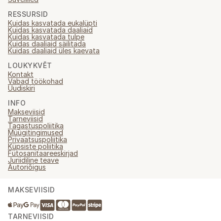
RESSURSID
Kuidas kasvatada eukalüpti
Kuidas kasvatada daaliaid
Kuidas kasvatada tulpe
Kuidas daaliaid säilitada
Kuidas daaliaid üles kaevata
LOUKYKVĚT
Kontakt
Vabad töökohad
Uudiskiri
INFO
Makseviisid
Tarneviisid
Tagastuspoliitika
Müügitingimused
Privaatsuspoliitika
Küpsiste poliitika
Fütosanitaareeskirjad
Juriidiline teave
Autoriõigus
MAKSEVIISID
TARNEVIISID