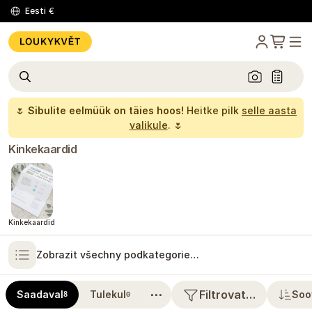
Eesti
€
🌷
Sibulite eelmüük on täies hoos!
Heitke pilk
selle aasta
valikule
. 🌷
Kinkekaardid
Kinkekaardid
Zobrazit všechny podkategorie…
⋯
Filtrovat…
Saadaval
Tulekul
Soo
8
0