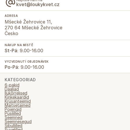
kvet@loukykvet.cz
ADRESA
Mšecké Žehrovice 11,
270 64 Mšecké Žehrovice
Česko
NÁKUP NA MÍSTĚ
St-Pá:
9.00-16.00
VYZVEDNUTÍ OBJEDNÁVEK
Po-Pá:
9.00-16.00
KATEGOORIAD
6-pakid
Daaliad
Ilukõrrelised
Kinkekaardid
Krüsanteemid
Maitsetaimed
Pojengid
Püsililled
Seemned
Seemnesegud
Sibullilled
Suvelilled