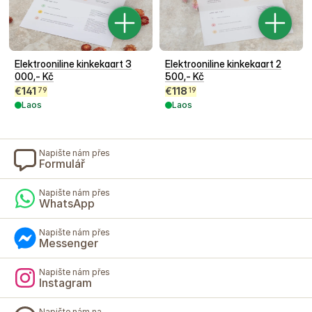
Elektrooniline kinkekaart 3
Elektrooniline kinkekaart 2
000,- Kč
500,- Kč
€
141
€
118
79
19
Laos
Laos
Napište nám přes
Formulář
Napište nám přes
WhatsApp
Napište nám přes
Messenger
Napište nám přes
Instagram
Napište nám na