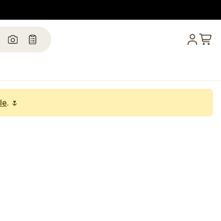
le
. 🌷