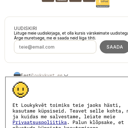
UUDISKIRI
Liituge meie uudiskirjaga, et olla kursis värskeimate uudisteg
Ärge muretsege, me ei saada neid liiga tihti.
SAADA
Eesti
loukykvet.ee
Česko
loukykvet.cz
Slovensko
loukykvet.sk
© 2016 →
2026
Loukykvět s.r.o.
Polska
loukykvet.pl
Loukykvět s.r.o. on registreeritud Praha linnakohtu äriregistr
Österreich
loukykvet.at
Osaleme EKO-KOM süsteemis registrinumbriga EKF00180493
Et Loukykvět toimiks teie jaoks hästi,
Deutschland
Kasutame taimepasside väljastamiseks registreerimisnumbrit
loukykvet.de
kasutame küpsiseid. Teavet selle kohta, 
Meie registrikood on 05663687, käibemaksukohustuslase 
France
ja kuidas me salvestame, leiate meie
loukykvet.fr
Andmekasti ID on eng827q.
Privaatsuspoliitika
. Palun klõpsake, et
België
loukykvet.be
EORI number on CZ05663687.