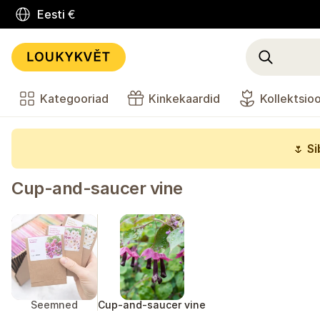
Eesti
€
Kategooriad
Kinkekaardid
Kollektsio
🌷
Si
Cup-and-saucer vine
Seemned
Cup-and-saucer vine