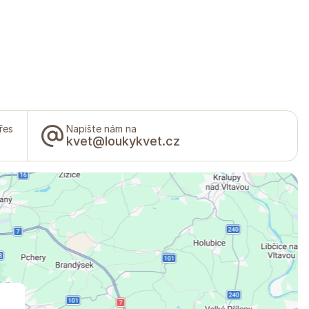
řes
Napište nám na
kvet@loukykvet.cz