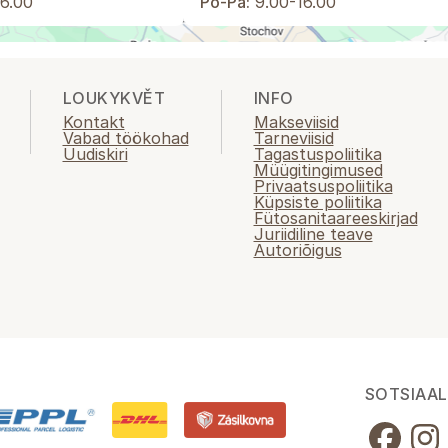
6.00
Po-Pá:
9.00-16.00
LOUKYKVĚT
INFO
Kontakt
Makseviisid
Vabad töökohad
Tarneviisid
Uudiskiri
Tagastuspoliitika
Müügitingimused
Privaatsuspoliitika
Küpsiste poliitika
Fütosanitaareeskirjad
Juriidiline teave
Autoriõigus
SOTSIAAL