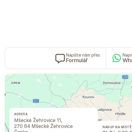
Napište nám přes
Napi
Formulář
Wh
ADRESA
Mšecké Žehrovice 11,
270 64 Mšecké Žehrovice
NÁKUP NA MÍSTĚ