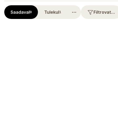
⋯
Saadaval
Tulekul
Filtrovat…
0
1