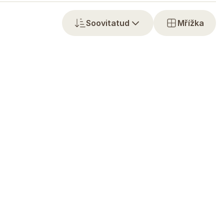
Soovitatud
Mřížka