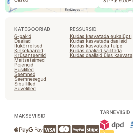
Česko
St-Pá:
9.00-1
KATEGOORIAD
RESSURSID
6-pakid
Kuidas kasvatada eukalüpti
Daaliad
Kuidas kasvatada daaliaid
Ilukõrrelised
Kuidas kasvatada tulpe
Kinkekaardid
Kuidas daaliaid säilitada
Krüsanteemid
Kuidas daaliaid üles kaevata
Maitsetaimed
Pojengid
Püsililled
Seemned
Seemnesegud
Sibullilled
Suvelilled
TARNEVIISID
MAKSEVIISID