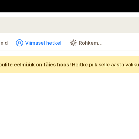
onid
Viimasel hetkel
Rohkem…
bulite eelmüük on täies hoos!
Heitke pilk
selle aasta valiku