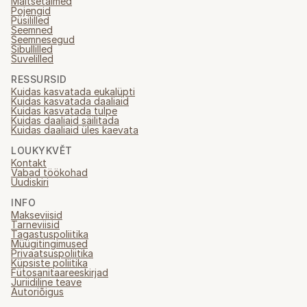
Maitsetaimed
Pojengid
Püsililled
Seemned
Seemnesegud
Sibullilled
Suvelilled
RESSURSID
Kuidas kasvatada eukalüpti
Kuidas kasvatada daaliaid
Kuidas kasvatada tulpe
Kuidas daaliaid säilitada
Kuidas daaliaid üles kaevata
LOUKYKVĚT
Kontakt
Vabad töökohad
Uudiskiri
INFO
Makseviisid
Tarneviisid
Tagastuspoliitika
Müügitingimused
Privaatsuspoliitika
Küpsiste poliitika
Fütosanitaareeskirjad
Juriidiline teave
Autoriõigus