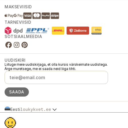
MAKSEVIISID
TARNEVIISID
SOTSIAALMEEDIA
UUDISKIRI
Liituge meie uudiskirjaga, et olla kursis värskeimate uudistega.
Ärge muretsege, me ei saada neid liiga tihti.
SAADA
Eesti
loukykvet.ee
Česko
© 2016 →
2026
Loukykvět s.r.o.
Slovensko
Loukykvět s.r.o. on registreeritud Praha linnakohtu äriregistris (osa C,
Polska