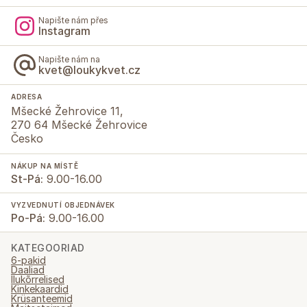
Napište nám přes
Instagram
Napište nám na
kvet@loukykvet.cz
ADRESA
Mšecké Žehrovice 11,
270 64 Mšecké Žehrovice
Česko
NÁKUP NA MÍSTĚ
St-Pá:
9.00-16.00
VYZVEDNUTÍ OBJEDNÁVEK
Po-Pá:
9.00-16.00
KATEGOORIAD
6-pakid
Daaliad
Ilukõrrelised
Kinkekaardid
Krüsanteemid