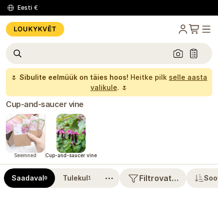
Eesti
€
🌷
Sibulite eelmüük on täies hoos!
Heitke pilk
selle aasta
valikule
. 🌷
Cup-and-saucer vine
Seemned
Cup-and-saucer vine
⋯
Filtrovat…
Saadaval
Tulekul
Soo
0
1