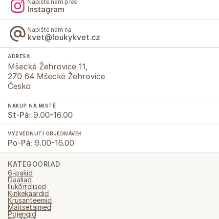
Napište nám přes
Instagram
Napište nám na
kvet@loukykvet.cz
ADRESA
Mšecké Žehrovice 11,
270 64 Mšecké Žehrovice
Česko
NÁKUP NA MÍSTĚ
St-Pá:
9.00-16.00
VYZVEDNUTÍ OBJEDNÁVEK
Po-Pá:
9.00-16.00
KATEGOORIAD
6-pakid
Daaliad
Ilukõrrelised
Kinkekaardid
Krüsanteemid
Maitsetaimed
Pojengid