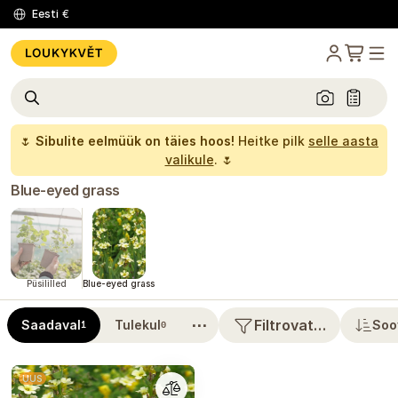
Eesti
€
🌷
Sibulite eelmüük on täies hoos!
Heitke pilk
selle aasta
valikule
. 🌷
Blue-eyed grass
Püsililled
Blue-eyed grass
⋯
Filtrovat…
Saadaval
Tulekul
Soo
1
0
UUS