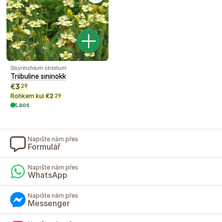
Sisyrinchium striatum
Triibuline sininokk
€
3
29
Rohkem kui
€
2
29
Laos
Napište nám přes
Formulář
Napište nám přes
WhatsApp
Napište nám přes
Messenger