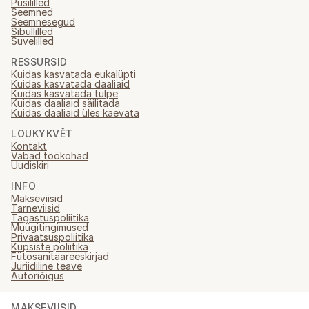
Püsililled
Seemned
Seemnesegud
Sibullilled
Suvelilled
RESSURSID
Kuidas kasvatada eukalüpti
Kuidas kasvatada daaliaid
Kuidas kasvatada tulpe
Kuidas daaliaid säilitada
Kuidas daaliaid üles kaevata
LOUKYKVĚT
Kontakt
Vabad töökohad
Uudiskiri
INFO
Makseviisid
Tarneviisid
Tagastuspoliitika
Müügitingimused
Privaatsuspoliitika
Küpsiste poliitika
Fütosanitaareeskirjad
Juriidiline teave
Autoriõigus
MAKSEVIISID