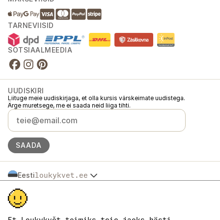
TARNEVIISID
SOTSIAALMEEDIA
UUDISKIRI
Liituge meie uudiskirjaga, et olla kursis värskeimate uudistega.
Ärge muretsege, me ei saada neid liiga tihti.
SAADA
Eesti
loukykvet.ee
Česko
© 2016 →
2026
Loukykvět s.r.o.
Slovensko
Loukykvět s.r.o. on registreeritud Praha linnakohtu äriregistris (osa C,
Polska
toimik 268616).
Österreich
Osaleme EKO-KOM süsteemis registrinumbriga EKF00180493.