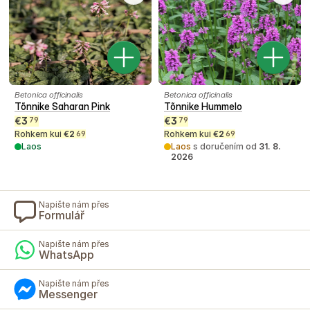
Betonica officinalis
Betonica officinalis
Tõnnike Saharan Pink
Tõnnike Hummelo
€
3
€
3
79
79
Rohkem kui
€
2
Rohkem kui
€
2
69
69
Laos
Laos
s doručením od
31. 8.
2026
Napište nám přes
Formulář
Napište nám přes
WhatsApp
Napište nám přes
Messenger