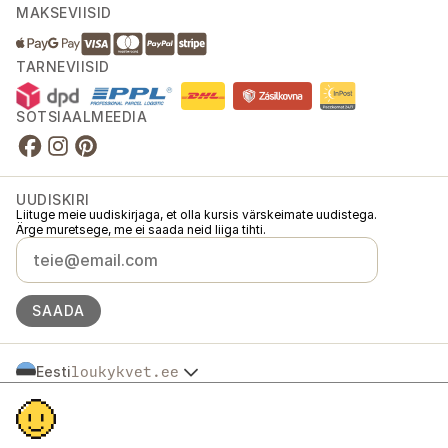
MAKSEVIISID
TARNEVIISID
SOTSIAALMEEDIA
UUDISKIRI
Liituge meie uudiskirjaga, et olla kursis värskeimate uudistega.
Ärge muretsege, me ei saada neid liiga tihti.
SAADA
Eesti
loukykvet.ee
Česko
© 2016 →
2026
Loukykvět s.r.o.
Slovensko
Loukykvět s.r.o. on registreeritud Praha linnakohtu äriregistris (osa C,
Polska
toimik 268616).