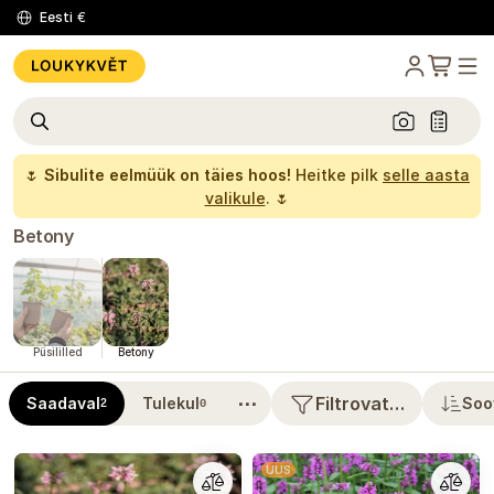
Eesti
€
🌷
Sibulite eelmüük on täies hoos!
Heitke pilk
selle aasta
valikule
. 🌷
Betony
Püsililled
Betony
⋯
Filtrovat…
Saadaval
Tulekul
Soo
2
0
UUS