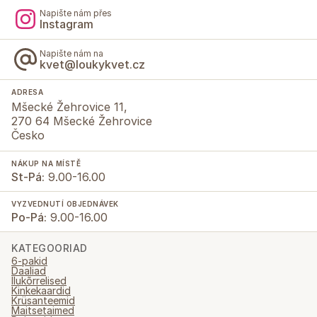
Napište nám přes
Instagram
Napište nám na
kvet@loukykvet.cz
ADRESA
Mšecké Žehrovice 11,
270 64 Mšecké Žehrovice
Česko
NÁKUP NA MÍSTĚ
St-Pá:
9.00-16.00
VYZVEDNUTÍ OBJEDNÁVEK
Po-Pá:
9.00-16.00
KATEGOORIAD
6-pakid
Daaliad
Ilukõrrelised
Kinkekaardid
Krüsanteemid
Maitsetaimed