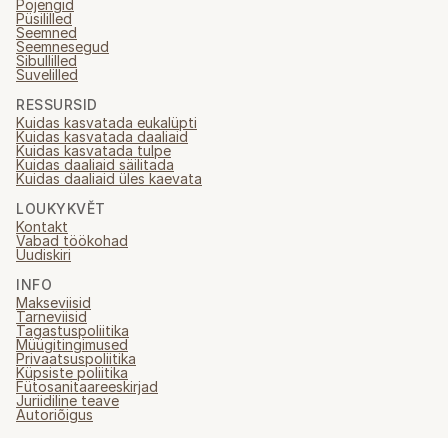
Pojengid
Püsililled
Seemned
Seemnesegud
Sibullilled
Suvelilled
RESSURSID
Kuidas kasvatada eukalüpti
Kuidas kasvatada daaliaid
Kuidas kasvatada tulpe
Kuidas daaliaid säilitada
Kuidas daaliaid üles kaevata
LOUKYKVĚT
Kontakt
Vabad töökohad
Uudiskiri
INFO
Makseviisid
Tarneviisid
Tagastuspoliitika
Müügitingimused
Privaatsuspoliitika
Küpsiste poliitika
Fütosanitaareeskirjad
Juriidiline teave
Autoriõigus