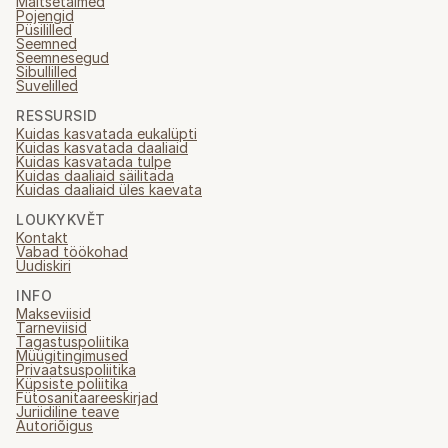
Maitsetaimed
Pojengid
Püsililled
Seemned
Seemnesegud
Sibullilled
Suvelilled
RESSURSID
Kuidas kasvatada eukalüpti
Kuidas kasvatada daaliaid
Kuidas kasvatada tulpe
Kuidas daaliaid säilitada
Kuidas daaliaid üles kaevata
LOUKYKVĚT
Kontakt
Vabad töökohad
Uudiskiri
INFO
Makseviisid
Tarneviisid
Tagastuspoliitika
Müügitingimused
Privaatsuspoliitika
Küpsiste poliitika
Fütosanitaareeskirjad
Juriidiline teave
Autoriõigus