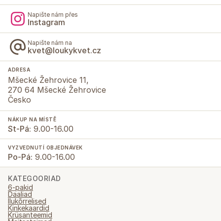
Napište nám přes
Instagram
Napište nám na
kvet@loukykvet.cz
ADRESA
Mšecké Žehrovice 11,
270 64 Mšecké Žehrovice
Česko
NÁKUP NA MÍSTĚ
St-Pá:
9.00-16.00
VYZVEDNUTÍ OBJEDNÁVEK
Po-Pá:
9.00-16.00
KATEGOORIAD
6-pakid
Daaliad
Ilukõrrelised
Kinkekaardid
Krüsanteemid