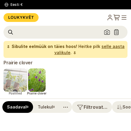
Eesti
€
🌷
Sibulite eelmüük on täies hoos!
Heitke pilk
selle aasta
valikule
. 🌷
Prairie clover
Püsililled
Prairie clover
⋯
Filtrovat…
Saadaval
Tulekul
Soo
0
0