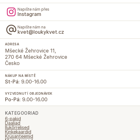
Napište nám přes
Instagram
Napište nám na
kvet@loukykvet.cz
ADRESA
Mšecké Žehrovice 11,
270 64 Mšecké Žehrovice
Česko
NÁKUP NA MÍSTĚ
St-Pá:
9.00-16.00
VYZVEDNUTÍ OBJEDNÁVEK
Po-Pá:
9.00-16.00
KATEGOORIAD
6-pakid
Daaliad
Ilukõrrelised
Kinkekaardid
Krüsanteemid