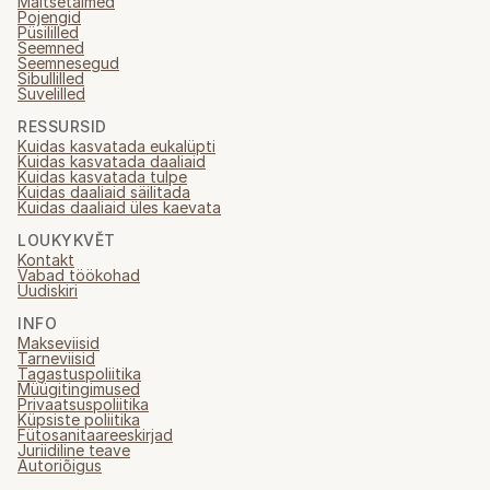
Maitsetaimed
Pojengid
Püsililled
Seemned
Seemnesegud
Sibullilled
Suvelilled
RESSURSID
Kuidas kasvatada eukalüpti
Kuidas kasvatada daaliaid
Kuidas kasvatada tulpe
Kuidas daaliaid säilitada
Kuidas daaliaid üles kaevata
LOUKYKVĚT
Kontakt
Vabad töökohad
Uudiskiri
INFO
Makseviisid
Tarneviisid
Tagastuspoliitika
Müügitingimused
Privaatsuspoliitika
Küpsiste poliitika
Fütosanitaareeskirjad
Juriidiline teave
Autoriõigus