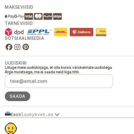
MAKSEVIISID
TARNEVIISID
SOTSIAALMEEDIA
UUDISKIRI
Liituge meie uudiskirjaga, et olla kursis värskeimate uudistega.
Ärge muretsege, me ei saada neid liiga tihti.
SAADA
Eesti
loukykvet.ee
Česko
© 2016 →
2026
Loukykvět s.r.o.
Slovensko
Loukykvět s.r.o. on registreeritud Praha linnakohtu äriregistris (osa C,
Polska