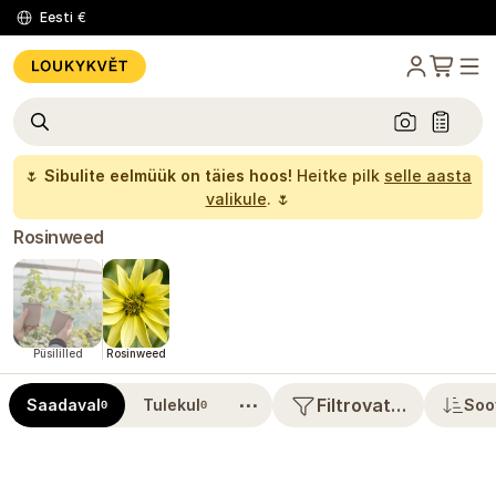
Eesti
€
🌷
Sibulite eelmüük on täies hoos!
Heitke pilk
selle aasta
valikule
. 🌷
Rosinweed
Püsililled
Rosinweed
⋯
Filtrovat…
Saadaval
Tulekul
Soo
0
0