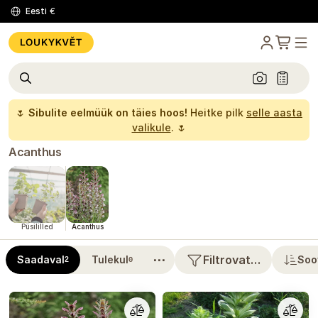
Eesti
€
🌷
Sibulite eelmüük on täies hoos!
Heitke pilk
selle aasta
valikule
. 🌷
Acanthus
Püsililled
Acanthus
⋯
Filtrovat…
Saadaval
Tulekul
Soo
2
0