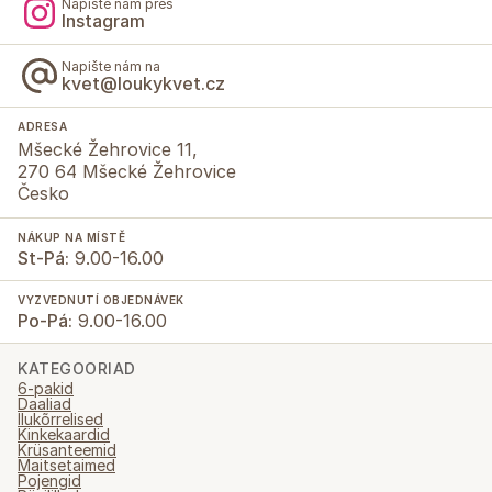
Napište nám přes
Instagram
Napište nám na
kvet@loukykvet.cz
ADRESA
Mšecké Žehrovice 11,
270 64 Mšecké Žehrovice
Česko
NÁKUP NA MÍSTĚ
St-Pá:
9.00-16.00
VYZVEDNUTÍ OBJEDNÁVEK
Po-Pá:
9.00-16.00
KATEGOORIAD
6-pakid
Daaliad
Ilukõrrelised
Kinkekaardid
Krüsanteemid
Maitsetaimed
Pojengid