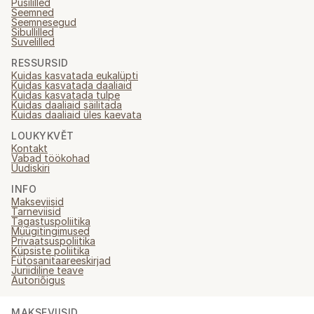
Püsililled
Seemned
Seemnesegud
Sibullilled
Suvelilled
RESSURSID
Kuidas kasvatada eukalüpti
Kuidas kasvatada daaliaid
Kuidas kasvatada tulpe
Kuidas daaliaid säilitada
Kuidas daaliaid üles kaevata
LOUKYKVĚT
Kontakt
Vabad töökohad
Uudiskiri
INFO
Makseviisid
Tarneviisid
Tagastuspoliitika
Müügitingimused
Privaatsuspoliitika
Küpsiste poliitika
Fütosanitaareeskirjad
Juriidiline teave
Autoriõigus
MAKSEVIISID