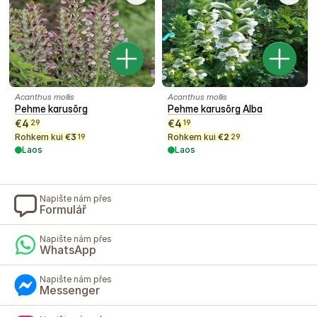
Acanthus mollis
Acanthus mollis
Pehme karusõrg
Pehme karusõrg Alba
€
4
€
4
29
19
Rohkem kui
€
3
Rohkem kui
€
2
19
29
Laos
Laos
Napište nám přes
Formulář
Napište nám přes
WhatsApp
Napište nám přes
Messenger