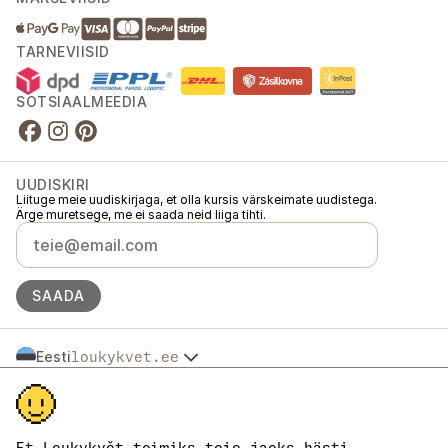
TARNEVIISID
SOTSIAALMEEDIA
UUDISKIRI
Liituge meie uudiskirjaga, et olla kursis värskeimate uudistega.
Ärge muretsege, me ei saada neid liiga tihti.
SAADA
Eesti
loukykvet.ee
Česko
© 2016 →
2026
Loukykvět s.r.o.
Slovensko
Loukykvět s.r.o. on registreeritud Praha linnakohtu äriregistris (osa C,
Polska
toimik 268616).
Österreich
Osaleme EKO-KOM süsteemis registrinumbriga EKF00180493.