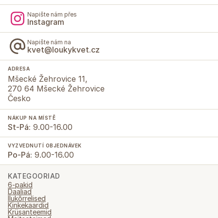
Napište nám přes
Instagram
Napište nám na
kvet@loukykvet.cz
ADRESA
Mšecké Žehrovice 11,
270 64 Mšecké Žehrovice
Česko
NÁKUP NA MÍSTĚ
St-Pá:
9.00-16.00
VYZVEDNUTÍ OBJEDNÁVEK
Po-Pá:
9.00-16.00
KATEGOORIAD
6-pakid
Daaliad
Ilukõrrelised
Kinkekaardid
Krüsanteemid