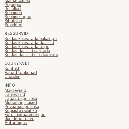
Maitsetaimed
Pojengid
Püsililled
Seemned
Seemnesegud
Sibullilled
Suvelilled
RESSURSID
Kuidas kasvatada eukalüpti
Kuidas kasvatada daaliaid
Kuidas kasvatada tulpe
Kuidas daaliaid säilitada
Kuidas daaliaid üles kaevata
LOUKYKVĚT
Kontakt
Vabad töökohad
Uudiskiri
INFO
Makseviisid
Tarneviisid
Tagastuspoliitika
Müügitingimused
Privaatsuspoliitika
Küpsiste poliitika
Fütosanitaareeskirjad
Juriidiline teave
Autoriõigus