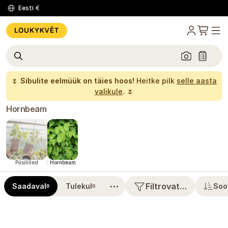
Eesti
€
🌷
Sibulite eelmüük on täies hoos!
Heitke pilk
selle aasta
valikule
. 🌷
Hornbeam
Püsililled
Hornbeam
⋯
Filtrovat…
Saadaval
Tulekul
Soo
0
0