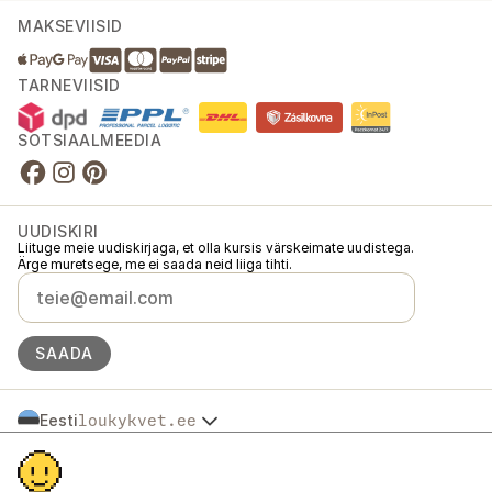
MAKSEVIISID
TARNEVIISID
SOTSIAALMEEDIA
UUDISKIRI
Liituge meie uudiskirjaga, et olla kursis värskeimate uudistega.
Ärge muretsege, me ei saada neid liiga tihti.
SAADA
Eesti
loukykvet.ee
Česko
© 2016 →
2026
Loukykvět s.r.o.
Slovensko
Loukykvět s.r.o. on registreeritud Praha linnakohtu äriregistris (osa C,
Polska