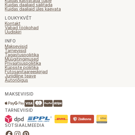
Kuidas kasvatada tulpe
Kuidas daaliaid säilitada
Kuidas daaliaid üles kaevata
LOUKYKVĚT
Kontakt
Vabad töökohad
Uudiskiri
INFO
Makseviisid
Tarneviisid
Tagastuspoliitika
Müügitingimused
Privaatsuspoliitika
Küpsiste poliitika
Fütosanitaareeskirjad
Juriidiline teave
Autoriõigus
MAKSEVIISID
TARNEVIISID
SOTSIAALMEEDIA