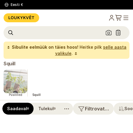
Eesti
€
🌷
Sibulite eelmüük on täies hoos!
Heitke pilk
selle aasta
valikule
. 🌷
Squill
Püsililled
Squill
⋯
Filtrovat…
Saadaval
Tulekul
Soo
0
0