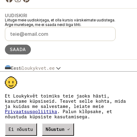
UUDISKIRI
Liituge meie uudiskirjaga, et olla kursis värskeimate uudistega.
Ärge muretsege, me ei saada neid liiga tihti.
SAADA
Eesti
loukykvet.ee
Česko
© 2016 →
2026
Loukykvět s.r.o.
Slovensko
Loukykvět s.r.o. on registreeritud Praha linnakohtu äriregistris (osa C,
Polska
toimik 268616).
Österreich
Osaleme EKO-KOM süsteemis registrinumbriga EKF00180493.
Et Loukykvět toimiks teie jaoks hästi,
Deutschland
Kasutame taimepasside väljastamiseks registreerimisnumbrit 0636.
kasutame küpsiseid. Teavet selle kohta, mida
Meie registrikood on 05663687, käibemaksukohustuslase number on
France
ja kuidas me salvestame, leiate meie
CZ05663687.
België
Privaatsuspoliitika
. Palun klõpsake, et
Andmekasti ID on eng827q.
nõustuda küpsiste kasutamisega.
Danmark
EORI number on CZ05663687.
Oleme käibemaksukohustuslased.
España
Verze
Ei nõustu
20302
PRODUCTION
Nõustun ✓
Suomi
Magyarország