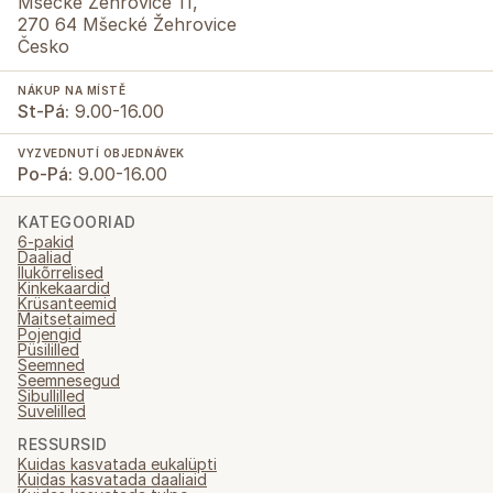
Mšecké Žehrovice 11,
270 64 Mšecké Žehrovice
Česko
NÁKUP NA MÍSTĚ
St-Pá:
9.00-16.00
VYZVEDNUTÍ OBJEDNÁVEK
Po-Pá:
9.00-16.00
KATEGOORIAD
6-pakid
Daaliad
Ilukõrrelised
Kinkekaardid
Krüsanteemid
Maitsetaimed
Pojengid
Püsililled
Seemned
Seemnesegud
Sibullilled
Suvelilled
RESSURSID
Kuidas kasvatada eukalüpti
Kuidas kasvatada daaliaid