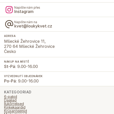
Napište nám přes
Instagram
Napište nám na
kvet@loukykvet.cz
ADRESA
Mšecké Žehrovice 11,
270 64 Mšecké Žehrovice
Česko
NÁKUP NA MÍSTĚ
St-Pá:
9.00-16.00
VYZVEDNUTÍ OBJEDNÁVEK
Po-Pá:
9.00-16.00
KATEGOORIAD
6-pakid
Daaliad
Ilukõrrelised
Kinkekaardid
Krüsanteemid