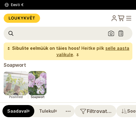
Eesti
€
🌷
Sibulite eelmüük on täies hoos!
Heitke pilk
selle aasta
valikule
. 🌷
Soapwort
Püsililled
Soapwort
⋯
Filtrovat…
Saadaval
Tulekul
Soo
0
0