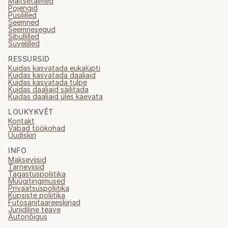
Maitsetaimed
Pojengid
Püsililled
Seemned
Seemnesegud
Sibullilled
Suvelilled
RESSURSID
Kuidas kasvatada eukalüpti
Kuidas kasvatada daaliaid
Kuidas kasvatada tulpe
Kuidas daaliaid säilitada
Kuidas daaliaid üles kaevata
LOUKYKVĚT
Kontakt
Vabad töökohad
Uudiskiri
INFO
Makseviisid
Tarneviisid
Tagastuspoliitika
Müügitingimused
Privaatsuspoliitika
Küpsiste poliitika
Fütosanitaareeskirjad
Juriidiline teave
Autoriõigus