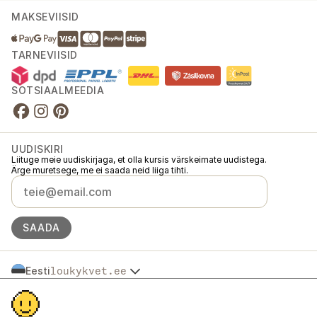
MAKSEVIISID
TARNEVIISID
SOTSIAALMEEDIA
UUDISKIRI
Liituge meie uudiskirjaga, et olla kursis värskeimate uudistega.
Ärge muretsege, me ei saada neid liiga tihti.
SAADA
Eesti
loukykvet.ee
Česko
© 2016 →
2026
Loukykvět s.r.o.
Slovensko
Loukykvět s.r.o. on registreeritud Praha linnakohtu äriregistris (osa C,
Polska