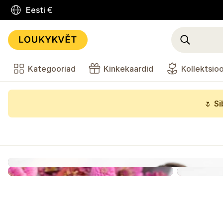
Eesti
€
Kategooriad
Kinkekaardid
Kollektsio
🌷
Si