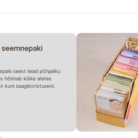
 seemnepaki
paki seest leiad põhjaliku
is hõlmab kõike alates
t kuni saagikoristuseni.