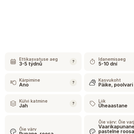
Ettikasvatuse aeg
Idanemisaeg
?
3-5 týdnů
5-10 dní
Kärpimine
Kasvukoht
?
Ano
Päike, poolvari
Külvi katmine
Liik
?
Jah
Üheaastane
Õie värv: Õie va
Vaarikapunane
Õie värv
pastelne roosa
Punane, roosa