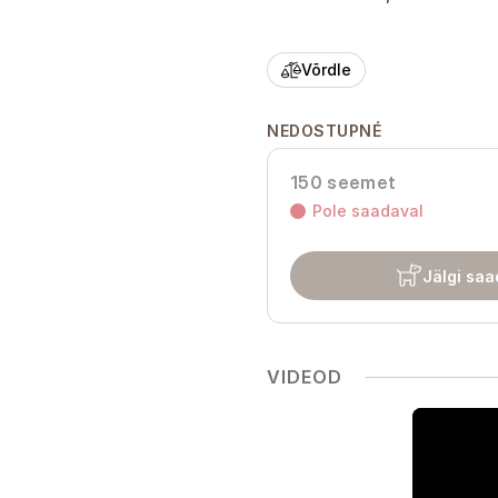
Võrdle
NEDOSTUPNÉ
150 seemet
Pole saadaval
Jälgi saa
VIDEOD