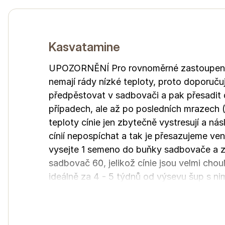
Kasvatamine
UPOZORNĚNÍ Pro rovnoměrné zastoupení v
nemají rády nízké teploty, proto doporučuj
předpěstovat v sadbovači a pak přesadit d
případech, ale až po posledních mrazech (
teploty cínie jen zbytečně vystresují a nás
cínií nepospíchat a tak je přesazujeme 
vysejte 1 semeno do buňky sadbovače a za
sadbovač 60, jelikož cínie jsou velmi chou
ideálně za 4 - 5 týdnů od výsevu šup s ni
kořenový bal a tento šok může způsobit, ž