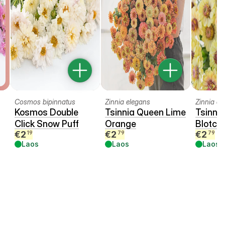
Cosmos bipinnatus
Zinnia elegans
Zinnia el
Kosmos Double
Tsinnia Queen Lime
Tsinni
Click Snow Puff
Orange
Blotch
€
2
€
2
€
2
19
79
79
Laos
Laos
Laos