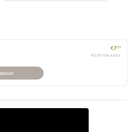
€
7
59
€
0
,
051
tüki kohta
davust