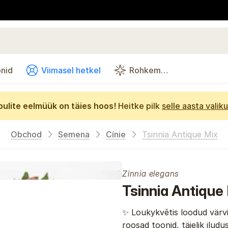
onid
Viimasel hetkel
Rohkem…
bulite eelmüük on täies hoos!
Heitke pilk
selle aasta valiku
Obchod
Semena
Cínie
Tsinnia Antique Mix
Zinnia elegans
Tsinnia Antique
✨ Loukykvětis loodud värv
roosad toonid, täielik iludus