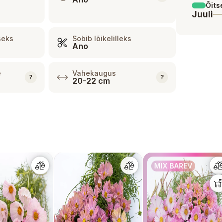
,
Õits
Juuli
seks
Sobib lõikelilleks
Ano
e
Vahekaugus
?
?
20-22 cm
MIX BAREV