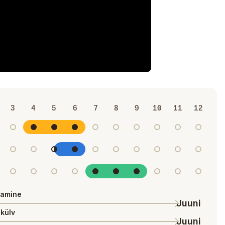
3
4
5
6
7
8
9
10
11
12
tamine
Juuni
külv
Juuni