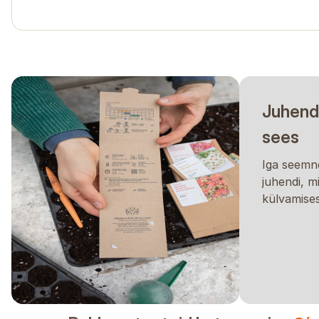
Juhend
sees
Iga seemne
juhendi, m
külvamises