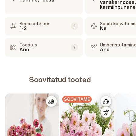
vanakarnoosa
karmiinpunane
Seemnete arv
Sobib kuivatami
?
1-2
Ne
Toestus
Ümberistutamin
?
Ano
Ano
Soovitatud tooted
SOOVITAME