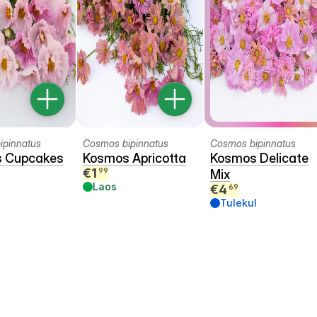
ipinnatus
Cosmos bipinnatus
Cosmos bipinnatus
 Cupcakes
Kosmos Apricotta
Kosmos Delicate
€
1
99
Mix
Laos
€
4
69
Tulekul