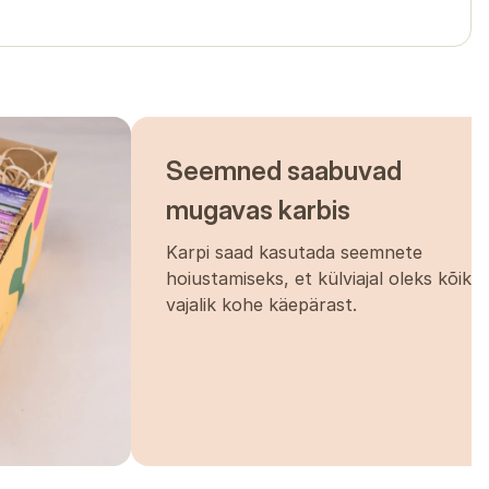
Seemned saabuvad
mugavas karbis
Karpi saad kasutada seemnete
hoiustamiseks, et külviajal oleks kõik
vajalik kohe käepärast.