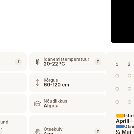
Idanemistemperatuur
?
?
20-22 °C
1
2
Kõrgus
60-120 cm
Nõudlikkus
Algaja
Istu
Aprill
rjund
,
Otse
Otsekülv
,
½ Mai
?
Ano