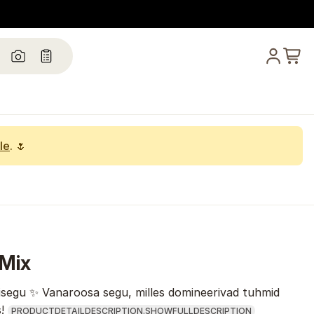
le
. 🌷
 Mix
isegu ✨ Vanaroosa segu, milles domineerivad tuhmid
!
PRODUCTDETAILDESCRIPTION.SHOWFULLDESCRIPTION