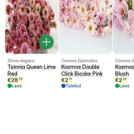
Zinnia elegans
Cosmos bipinnatus
Cosmos b
Tsinnia Queen Lime
Kosmos Double
Kosmos
Red
Click Bicolor Pink
Blush
€
28
€
2
€
2
39
19
39
Laos
Tulekul
Laos