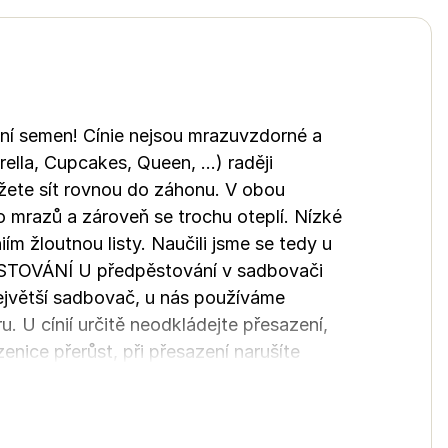
í semen! Cínie nejsou mrazuvzdorné a
lla, Cupcakes, Queen, ...) raději
ůžete sít rovnou do záhonu. V obou
o mrazů a zároveň se trochu oteplí. Nízké
iím žloutnou listy. Naučili jsme se tedy u
ĚSTOVÁNÍ U předpěstování v sadbovači
ejvětší sadbovač, u nás používáme
u. U cínií určitě neodkládejte přesazení,
nice přerůst, při přesazení narušíte