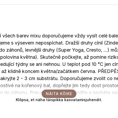
šech barev mixu doporučujeme vždy vysít celé balen
eme s výsevem nepospíchat. Dražší druhy cínií (Zindere
o záhonů, levnější druhy (Super Yoga, Cresto, ...) m
polovina května). Skutečně počkejte, až pomine rizik
ledující týdny se ani nehnou. U teplot pod 10 °C jen cín
ven až klidně koncem května/začátkem června. PŘEDP
kryjte 2 - 3 cm substrátu. Doporučujeme zvolit co n
lostivé na kořenový bal, dopřejte jim tedy dost prostor
mi do záhonu. Pokud přesazení opozdíte a necháte saze
NÄITA KÕIKE
e z plnokvěté rostliny se stane zpět jednoduchá.
Klõpsa, et näha täispikka kasvatamisjuhendit.