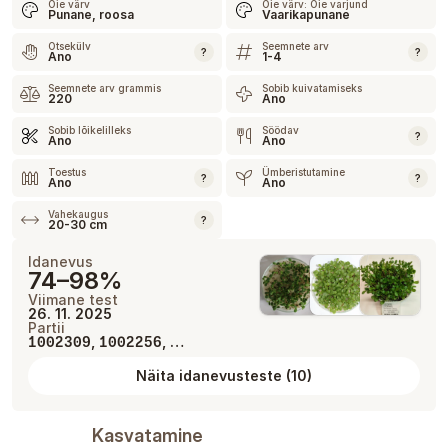
Õie värv
Õie värv: Õie varjund
Punane, roosa
Vaarikapunane
Otsekülv
Seemnete arv
?
?
Ano
1-4
Seemnete arv grammis
Sobib kuivatamiseks
220
Ano
Sobib lõikelilleks
Söödav
?
Ano
Ano
Toestus
Ümberistutamine
?
?
Ano
Ano
Vahekaugus
?
20-30 cm
Idanevus
74–98%
Viimane test
26. 11. 2025
Partii
,
, …
1002309
1002256
Näita idanevusteste
(
10
)
Kasvatamine