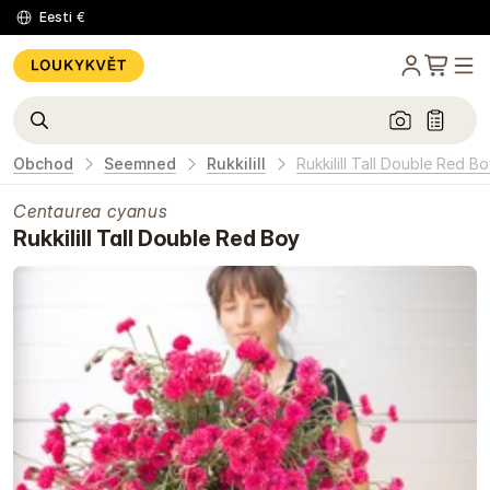
Eesti
€
Obchod
Seemned
Rukkilill
Rukkilill Tall Double Red B
Centaurea cyanus
Rukkilill Tall Double Red Boy