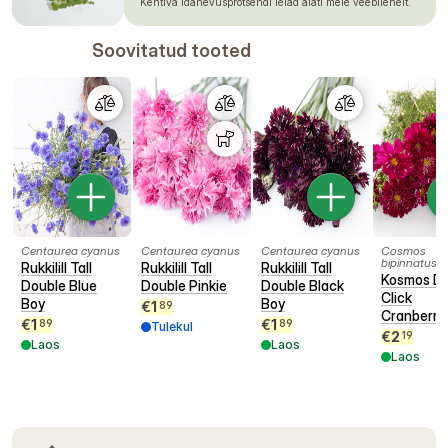
Kehtiva idanevusprotsendi leiad alati meie veebilehelt.
Soovitatud tooted
Centaurea cyanus
Centaurea cyanus
Centaurea cyanus
Cosmos
bipinnatus
Rukkilill Tall
Rukkilill Tall
Rukkilill Tall
Kosmos D
Double Blue
Double Pinkie
Double Black
Click
Boy
Boy
€
1
89
Cranberri
€
1
€
1
89
89
Tulekul
€
2
19
Laos
Laos
Laos