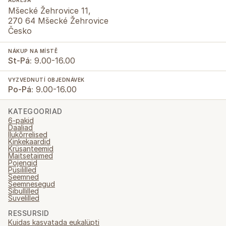
ADRESA
Mšecké Žehrovice 11,
270 64 Mšecké Žehrovice
Česko
NÁKUP NA MÍSTĚ
St-Pá:
9.00-16.00
VYZVEDNUTÍ OBJEDNÁVEK
Po-Pá:
9.00-16.00
KATEGOORIAD
6-pakid
Daaliad
Ilukõrrelised
Kinkekaardid
Krüsanteemid
Maitsetaimed
Pojengid
Püsililled
Seemned
Seemnesegud
Sibullilled
Suvelilled
RESSURSID
Kuidas kasvatada eukalüpti