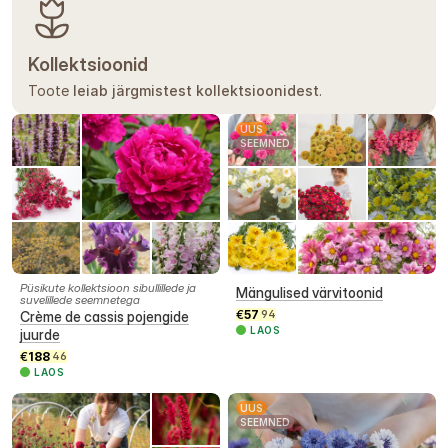
Kollektsioonid
Toote
leiab järgmistest kollektsioonidest
.
UUS
SEEMNED
Püsikute kollektsioon sibullillede ja
Mängulised värvitoonid
suvelillede seemnetega
€
57
Crème de cassis pojengide
94
LAOS
juurde
€
188
46
LAOS
UUS
SEEMNED