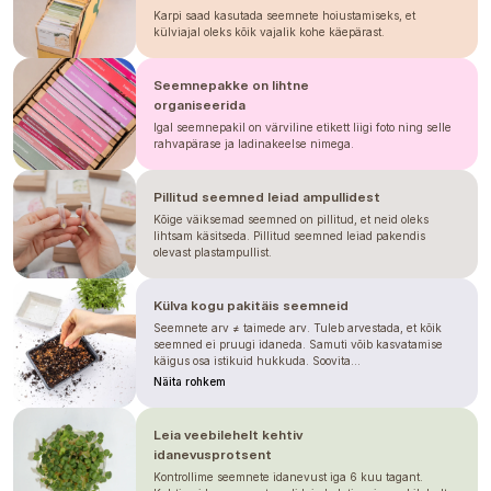
Karpi saad kasutada seemnete hoiustamiseks, et
külviajal oleks kõik vajalik kohe käepärast.
Seemnepakke on lihtne
organiseerida
Igal seemnepakil on värviline etikett liigi foto ning selle
rahvapärase ja ladinakeelse nimega.
Pillitud seemned leiad ampullidest
Kõige väiksemad seemned on pillitud, et neid oleks
lihtsam käsitseda. Pillitud seemned leiad pakendis
olevast plastampullist.
Külva kogu pakitäis seemneid
Seemnete arv ≠ taimede arv. Tuleb arvestada, et kõik
seemned ei pruugi idaneda. Samuti võib kasvatamise
käigus osa istikuid hukkuda. Soovita...
Näita rohkem
Leia veebilehelt kehtiv
idanevusprotsent
Kontrollime seemnete idanevust iga 6 kuu tagant.