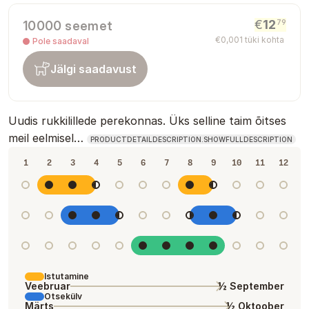
€
12
79
10000 seemet
€
0
,
001
tüki kohta
Pole saadaval
Jälgi saadavust
Uudis rukkilillede perekonnas. Üks selline taim õitses
meil eelmisel…
PRODUCTDETAILDESCRIPTION.SHOWFULLDESCRIPTION
1
2
3
4
5
6
7
8
9
10
11
12
Istutamine
Veebruar
½ September
Otsekülv
Märts
½ Oktoober