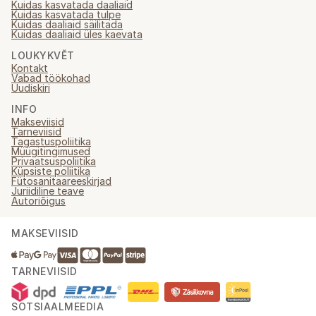
Kuidas kasvatada daaliaid
Kuidas kasvatada tulpe
Kuidas daaliaid säilitada
Kuidas daaliaid üles kaevata
LOUKYKVĚT
Kontakt
Vabad töökohad
Uudiskiri
INFO
Makseviisid
Tarneviisid
Tagastuspoliitika
Müügitingimused
Privaatsuspoliitika
Küpsiste poliitika
Fütosanitaareeskirjad
Juriidiline teave
Autoriõigus
MAKSEVIISID
TARNEVIISID
SOTSIAALMEEDIA