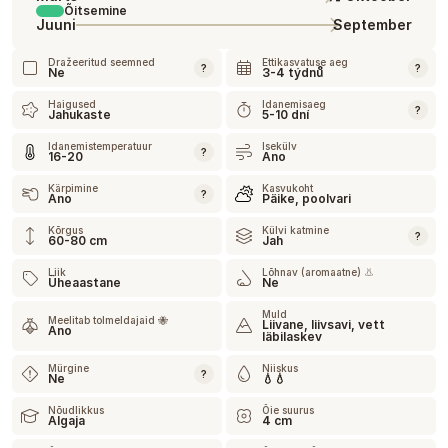
Õitsemine
Juuni
September
Dražeeritud seemned
Ettikasvatuse aeg
?
?
Ne
3-4 týdnů
Haigused
Idanemisaeg
?
Jahukaste
5-10 dní
Idanemistemperatuur
Isekülv
?
16-20
Ano
Kärpimine
Kasvukoht
?
Ano
Päike, poolvari
Kõrgus
Külvi katmine
?
60-80 cm
Jah
Liik
Lõhnav (aromaatne) 👃
Üheaastane
Ne
Muld
Meelitab tolmeldajaid 🐝
Liivane, liivsavi, vett
Ano
läbilaskev
Mürgine
Niiskus
?
Ne
💧💧
Nõudlikkus
Õie suurus
Algaja
4 cm