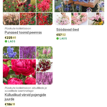
Püsikute kollektsioon
Söödavad õied
Punased toonid peenras
€
57
52
€
225
60
LAOS
LAOS
Püsikute kollektsioon sibullillede ja
suvelillede seemnetega
Külluslikud värvid pojengide
juurde
€
186
18