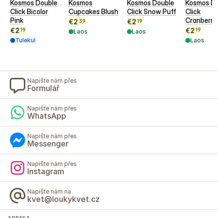
Kosmos Double
Kosmos
Kosmos Double
Kosmos D
Click Bicolor
Cupcakes Blush
Click Snow Puff
Click
Pink
Cranberri
€
2
€
2
39
19
€
2
€
2
19
19
Laos
Laos
Tulekul
Laos
Napište nám přes
Formulář
Napište nám přes
WhatsApp
Napište nám přes
Messenger
Napište nám přes
Instagram
Napište nám na
kvet@loukykvet.cz