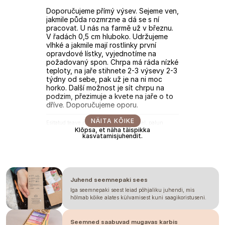
Doporučujeme přímý výsev. Sejeme ven,
jakmile půda rozmrzne a dá se s ní
pracovat. U nás na farmě už v březnu.
V řadách 0,5 cm hluboko. Udržujeme
vlhké a jakmile mají rostlinky první
opravdové lístky, vyjednotíme na
požadovaný spon. Chrpa má ráda nízké
teploty, na jaře stihnete 2-3 výsevy 2-3
týdny od sebe, pak už je na ni moc
horko. Další možnost je sít chrpu na
podzim, přezimuje a kvete na jaře o to
dříve. Doporučujeme oporu.
NÄITA KÕIKE
Esitatud teave põhineb meie kogemustel, palun
kasutage seda vaid suunisena. Ajad võivad erineda
Klõpsa, et näha täispikka
sõltuvalt hooajast, kliimast, asukohast, külvi- ja
kasvatamisjuhendit.
ümberistutamise aegadest ning võimalik, et ka
tingimustest kasvuhoones. Soovitame alati katsetada,
kuidas taim teie tingimustes kasvab. Palun ärge
võtke seda garantiina.
Juhend seemnepaki sees
Iga seemnepaki seest leiad põhjaliku juhendi, mis
hõlmab kõike alates külvamisest kuni saagikoristuseni.
Seemned saabuvad mugavas karbis