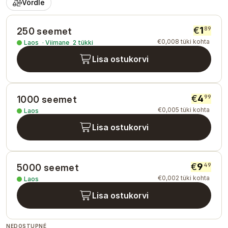
Võrdle
€
1
89
250 seemet
€
0
,
008
tüki kohta
Laos
·
Viimane
2
tükki
Lisa ostukorvi
€
4
99
1000 seemet
€
0
,
005
tüki kohta
Laos
Lisa ostukorvi
€
9
49
5000 seemet
€
0
,
002
tüki kohta
Laos
Lisa ostukorvi
NEDOSTUPNÉ