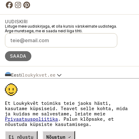
UUDISKIRI
Liituge meie uudiskirjaga, et olla kursis värskeimate uudistega.
Ärge muretsege, me ei saada neid liiga tihti.
SAADA
Eesti
loukykvet.ee
Česko
© 2016 →
2026
Loukykvět s.r.o.
Slovensko
Loukykvět s.r.o. on registreeritud Praha linnakohtu äriregistris (osa C,
Polska
toimik 268616).
Österreich
Osaleme EKO-KOM süsteemis registrinumbriga EKF00180493.
Et Loukykvět toimiks teie jaoks hästi,
Deutschland
Kasutame taimepasside väljastamiseks registreerimisnumbrit 0636.
kasutame küpsiseid. Teavet selle kohta, mida
Meie registrikood on 05663687, käibemaksukohustuslase number on
France
ja kuidas me salvestame, leiate meie
CZ05663687.
België
Privaatsuspoliitika
. Palun klõpsake, et
Andmekasti ID on eng827q.
nõustuda küpsiste kasutamisega.
Danmark
EORI number on CZ05663687.
Oleme käibemaksukohustuslased.
España
Verze
Ei nõustu
20302
PRODUCTION
Nõustun ✓
Suomi