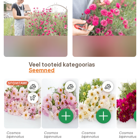
Veel tooteid kategoorias
Seemned
SOOVITAME
Cosmos
Cosmos
Cosmos
Cosmos
bipinnatus
bipinnatus
bipinnatus
bipinnatus