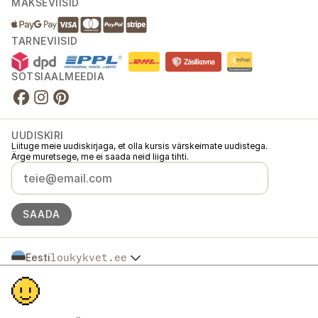
MAKSEVIISID
TARNEVIISID
SOTSIAALMEEDIA
UUDISKIRI
Liituge meie uudiskirjaga, et olla kursis värskeimate uudistega.
Ärge muretsege, me ei saada neid liiga tihti.
SAADA
Eesti
loukykvet.ee
Česko
© 2016 →
2026
Loukykvět s.r.o.
Slovensko
Loukykvět s.r.o. on registreeritud Praha linnakohtu äriregistris (osa C,
Polska
toimik 268616).
Österreich