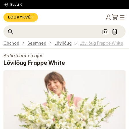
Eesti
€
Obchod
Seemned
Lõvilõug
Lõvilõug Frappe White
Antirrhinum majus
Lõvilõug Frappe White