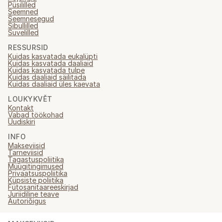
Püsililled
Seemned
Seemnesegud
Sibullilled
Suvelilled
RESSURSID
Kuidas kasvatada eukalüpti
Kuidas kasvatada daaliaid
Kuidas kasvatada tulpe
Kuidas daaliaid säilitada
Kuidas daaliaid üles kaevata
LOUKYKVĚT
Kontakt
Vabad töökohad
Uudiskiri
INFO
Makseviisid
Tarneviisid
Tagastuspoliitika
Müügitingimused
Privaatsuspoliitika
Küpsiste poliitika
Fütosanitaareeskirjad
Juriidiline teave
Autoriõigus