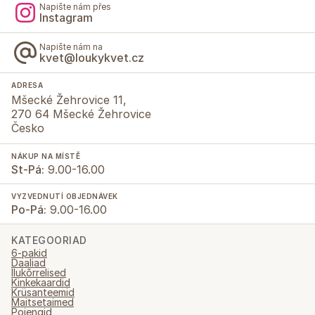
Napište nám přes
Instagram
Napište nám na
kvet@loukykvet.cz
ADRESA
Mšecké Žehrovice 11,
270 64 Mšecké Žehrovice
Česko
NÁKUP NA MÍSTĚ
St-Pá:
9.00-16.00
VYZVEDNUTÍ OBJEDNÁVEK
Po-Pá:
9.00-16.00
KATEGOORIAD
6-pakid
Daaliad
Ilukõrrelised
Kinkekaardid
Krüsanteemid
Maitsetaimed
Pojengid