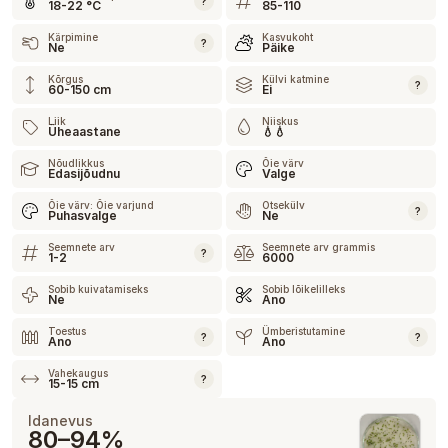
?
18-22 °C
85-110
Kärpimine
Kasvukoht
?
Ne
Päike
Kõrgus
Külvi katmine
?
60-150 cm
Ei
Liik
Niiskus
Üheaastane
💧💧
Nõudlikkus
Õie värv
Edasijõudnu
Valge
Õie värv: Õie varjund
Otsekülv
?
Puhasvalge
Ne
Seemnete arv
Seemnete arv grammis
?
1-2
6000
Sobib kuivatamiseks
Sobib lõikelilleks
Ne
Ano
Toestus
Ümberistutamine
?
?
Ano
Ano
Vahekaugus
?
15-15 cm
Idanevus
80–94%