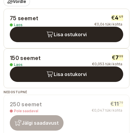
Võrdle
€
4
49
75 seemet
€
0
,
06
tüki kohta
Laos
Lisa ostukorvi
€
7
99
150 seemet
€
0
,
053
tüki kohta
Laos
Lisa ostukorvi
NEDOSTUPNÉ
€
11
79
250 seemet
€
0
,
047
tüki kohta
Pole saadaval
Jälgi saadavust