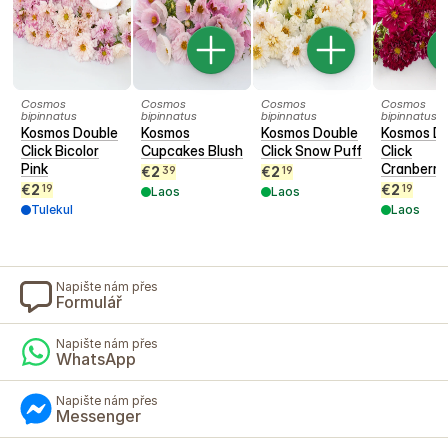
Cosmos
Cosmos
Cosmos
Cosmos
bipinnatus
bipinnatus
bipinnatus
bipinnatus
Kosmos Double
Kosmos
Kosmos Double
Kosmos D
Click Bicolor
Cupcakes Blush
Click Snow Puff
Click
Pink
Cranberri
€
2
€
2
39
19
€
2
€
2
19
19
Laos
Laos
Tulekul
Laos
Napište nám přes
Formulář
Napište nám přes
WhatsApp
Napište nám přes
Messenger