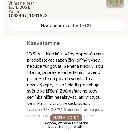
Viimane test
13. 1. 2026
Partii
,
1002467
1001873
Näita idanevusteste
(
3
)
Kasvatamine
VÝSEV U hledíků si vždy doporučujeme
předpěstovat sazeničky, přímý výsev
nebude fungovat. Semena hledíku jsou
titěrná, připravte se tedy na mravenčí
práci. Sejte na povrch substrátu a
nezakrývejte, jelikož hledík potřebuje
světlo ke klíčení. Zdůrazňujeme tedy
semínka ničím nezakrývat, ani vrstvou
vermikulitu. Udržujte sadbovač v
teplotě 16 - 20 °C. Semena hledíku jsou
drobounká, proto do té doby, než
NÄITA KÕIKE
nevyrostou v pořádné sazeničky, je
Klõpsa, et näha täispikka
kasvatamisjuhendit.
nutné zalévat pouze spodem, kdy