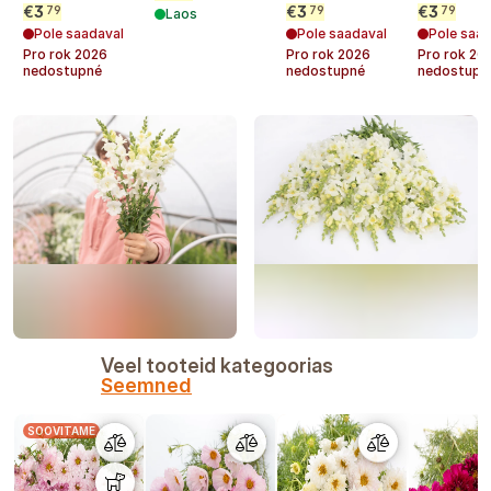
€
3
€
3
€
3
79
79
79
Laos
Pole saadaval
Pole saadaval
Pole saad
Pro rok
2026
Pro rok
2026
Pro rok
20
nedostupné
nedostupné
nedostupn
Veel tooteid kategoorias
Seemned
SOOVITAME