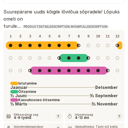
Suurepärane uudis kõigile lõvilõua sõpradele! Lõpuks
ometi on
turule…
PRODUCTDETAILDESCRIPTION.SHOWFULLDESCRIPTION
1
2
3
4
5
6
7
8
9
10
11
12
Istutamine
Jaanuar
Detsember
Õitsemine
½ Juuni
½ September
Kasvuhoones õitsemine
½ Märts
½ November
Ettikasvatuse aeg
Idanemisaeg
?
?
4-6 týdnů
4-12 dní
Idanemistemperatuur
Istutustihedus: Taimi m2 kohta