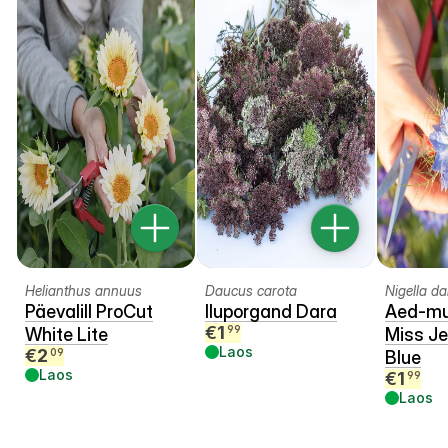
Helianthus annuus
Daucus carota
Nigella d
Päevalill ProCut
Iluporgand Dara
Aed-m
€
1
99
White Lite
Miss Je
Laos
€
2
09
Blue
Laos
€
1
99
Laos