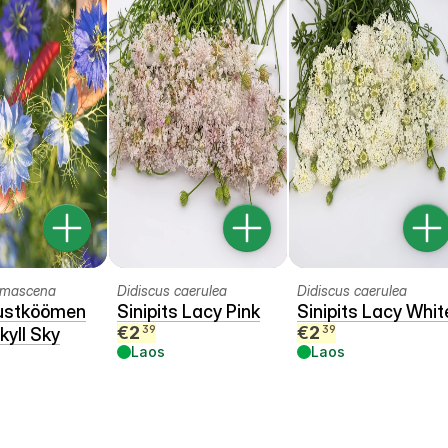
amascena
Didiscus caerulea
Didiscus caerulea
ustköömen
Sinipits Lacy Pink
Sinipits Lacy Whit
€
2
€
2
39
39
kyll Sky
Laos
Laos