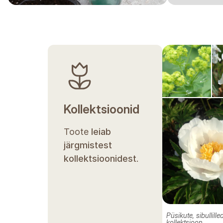
Kollektsioonid
Toote
leiab
järgmistest
kollektsioonidest
.
Püsikute, sibullill
kollektsioon