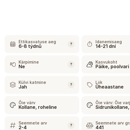
Ettikasvatuse aeg
Idanemisaeg
?
6-8 týdnů
14-21 dní
Kärpimine
Kasvukoht
?
Ne
Päike, poolvari
Külvi katmine
Liik
?
Jah
Üheaastane
Õie värv
Õie värv: Õie va
Kollane, roheline
Sidrunikollane,
Seemnete arv
Seemnete arv g
?
2-4
441