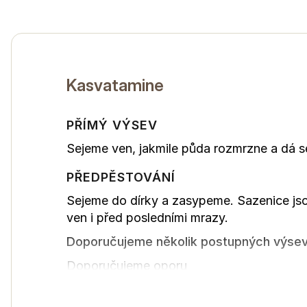
Kasvatamine
PŘÍMÝ VÝSEV
Sejeme ven, jakmile půda rozmrzne a dá s
PŘEDPĚSTOVÁNÍ
Sejeme do dírky a zasypeme. Sazenice jso
ven i před posledními mrazy.
Doporučujeme několik postupných výsevů 
Doporučujeme oporu
Esitatud teave põhineb meie kogemustel, palun kasuta
asukohast, külvi- ja ümberistutamise aegadest ning v