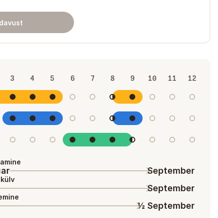
adavust
3
4
5
6
7
8
9
10
11
12
tamine
ar
September
külv
September
emine
½ September