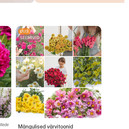
UUS
SEEMNED
illede
Mängulised värvitoonid