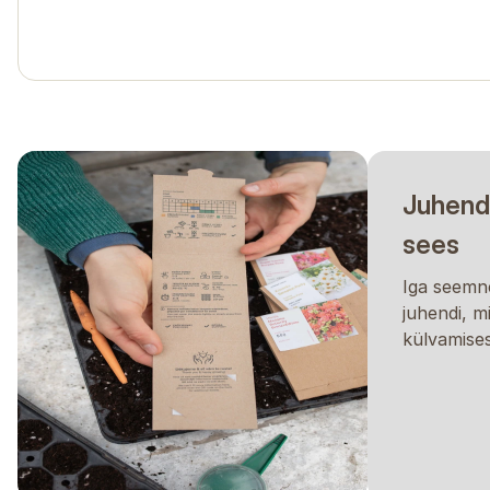
taim teie tingimustes kasvab. Palun ärge võtke seda g
Juhend
sees
Iga seemne
juhendi, m
külvamises