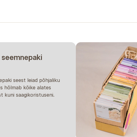
arantiina.
 seemnepaki
paki seest leiad põhjaliku
is hõlmab kõike alates
t kuni saagikoristuseni.