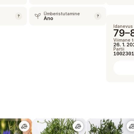
Ümberistutamine
?
?
Ano
Idanevus
79–
Viimane t
26. 1. 2
Partii
100230