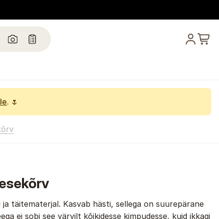
le
. 🌷
kõrv
nesekõrv
 ja täitematerjal. Kasvab hästi, sellega on suurepärane
ega ei sobi see värvilt kõikidesse kimpudesse, kuid ikkagi