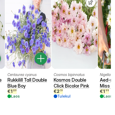
Centaurea cyanus
Cosmos bipinnatus
Nigella 
e
Rukkilill Tall Double
Kosmos Double
Aed-m
Blue Boy
Click Bicolor Pink
Miss Je
€
1
€
2
€
1
89
19
99
Laos
Tulekul
Laos