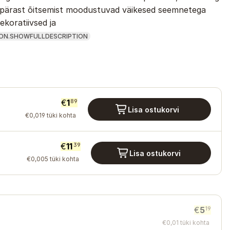
Ja pärast õitsemist moodustuvad väikesed seemnetega
ekoratiivsed ja
ON.SHOWFULLDESCRIPTION
€
1
89
Lisa ostukorvi
€
0
,
019
tüki kohta
€
11
39
Lisa ostukorvi
€
0
,
005
tüki kohta
€
5
19
€
0
,
01
tüki kohta