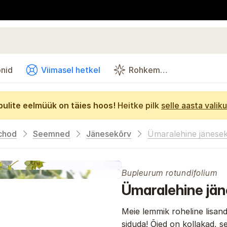
onid
Viimasel hetkel
Rohkem…
bulite eelmüük on täies hoos!
Heitke pilk
selle aasta valiku
chod
Seemned
Jänesekõrv
Ümaralehine jänese
Bupleurum rotundifolium
Ümaralehine jä
Meie lemmik roheline lisand
siduda! Õied on kollakad, se