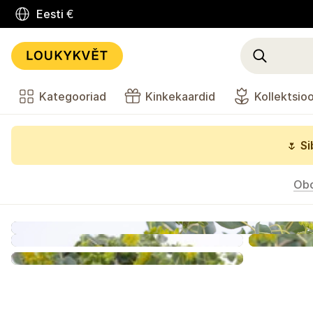
Eesti
€
Kategooriad
Kinkekaardid
Kollektsio
🌷
Si
Ob