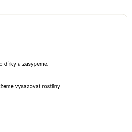
do dírky a zasypeme.
ůžeme vysazovat rostliny
imast,
 kuidas