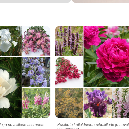
ede ja suvelillede seemnete
Püsikute kollektsioon sibullillede ja suvel
seemnetega