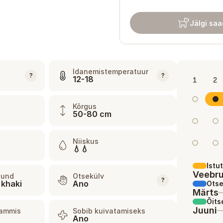
Jälgi sa
Idanemistemperatuur
?
?
12-18
1
2
Kõrgus
50-80 cm
Niiskus
💧💧
Istu
Veebru
rjund
Otsekülv
?
 khaki
Ano
Otse
Märts
Õits
Juuni
rammis
Sobib kuivatamiseks
Ano