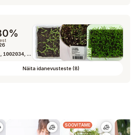
80%
est
026
,
, …
1
1002034
Näita idanevusteste
(
8
)
SOOVITAME